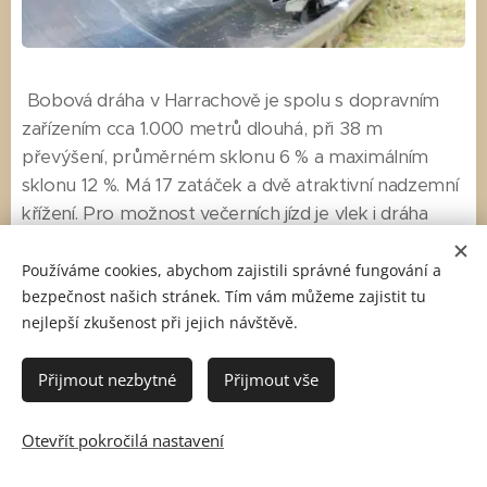
Bobová dráha v Harrachově je spolu s dopravním
zařízením cca 1.000 metrů dlouhá, při 38 m
převýšení, průměrném sklonu 6 % a maximálním
sklonu 12 %. Má 17 zatáček a dvě atraktivní nadzemní
křížení. Pro možnost večerních jízd je vlek i dráha
osvětlena. Nerezové koryto dráhy a vleku
je jako
první v ČR
v celé délce vyhříváno. Pro dokonalé
Používáme cookies, abychom zajistili správné fungování a
bezpečnost našich stránek. Tím vám můžeme zajistit tu
vyhřívání bylo spotřebováno 5 km topného drátu,
nejlepší zkušenost při jejich návštěvě.
který je v několika pramenech veden v celé délce
zespodu dráhy a pojezdového tělesa vleku. Toto
Přijmout nezbytné
Přijmout vše
řešení výrazně zvýšilo kvalitu provozu po dešti nebo
v zimě při sněžení, kdy dráha velmi rychle vyschne
nebo rozmrzne.
Otevřít pokročilá nastavení