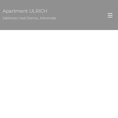
Apartment ULRICH
Jablonec nad Jizerou, Krkonoše