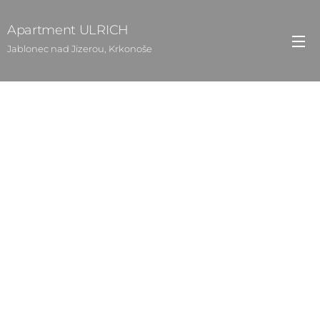
Apartment ULRICH
Jablonec nad Jizerou, Krkonoše