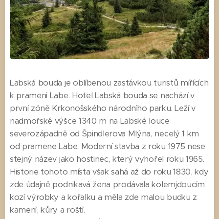
Labská bouda je oblíbenou zastávkou turistů mířících
k prameni Labe. Hotel Labská bouda se nachází v
první zóně Krkonošského národního parku. Leží v
nadmořské výšce 1340 m na Labské louce
severozápadně od Špindlerova Mlýna, necelý 1 km
od pramene Labe. Moderní stavba z roku 1975 nese
stejný název jako hostinec, který vyhořel roku 1965.
Historie tohoto místa však sahá až do roku 1830, kdy
zde údajně podnikavá žena prodávala kolemjdoucím
kozí výrobky a kořalku a měla zde malou budku z
kamení, kůry a roští.