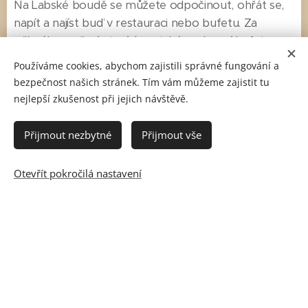
Na Labské boudě se můžete odpočinout, ohřát se,
napít a najíst buď v restauraci nebo bufetu. Za
pěkného počasí otevíráme také venkovní bufet,
takže se můžete občerstvit bez nutnosti chodit
Používáme cookies, abychom zajistili správné fungování a
dovnitř objektu.
bezpečnost našich stránek. Tím vám můžeme zajistit tu
Na Labské boudě je umístěna trvalá meteorologická
nejlepší zkušenost při jejich návštěvě.
stanice a solární a ozónová observatoř Českého
hydrometeorologického ústavu v Hradci Králové.
Přijmout nezbytné
Přijmout vše
Více info na
www.labskabouda.cz
.
Otevřít pokročilá nastavení
Tipy na výlet