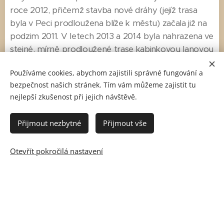
roce 2012, přičemž stavba nové dráhy (jejíž trasa
byla v Peci prodloužena blíže k městu) začala již na
podzim 2011. V letech 2013 a 2014 byla nahrazena ve
stejné, mírně prodloužené trase kabinkovou lanovou
dráhou, která je opět tvořena dvěma na sobě
Používáme cookies, abychom zajistili správné fungování a
nezávislými oběžnými lanovkami se střední stanicí na
bezpečnost našich stránek. Tím vám můžeme zajistit tu
Růžové hoře, avšak kabinka může přecházet z jedné
nejlepší zkušenost při jejich návštěvě.
lanové dráhy na druhou bez přestupu cestujících. Z
důvodu nepříznivých povětrnostních podmínek na
Přijmout nezbytné
Přijmout vše
Sněžce (silného větru aj.) může být v některých
dnech či obdobích v provozu pouze dolní úsek
Otevřít pokročilá nastavení
dráhy.
Tipy na výlet