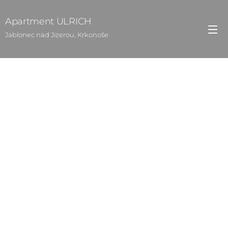
Apartment ULRICH
Jablonec nad Jizerou, Krkonoše