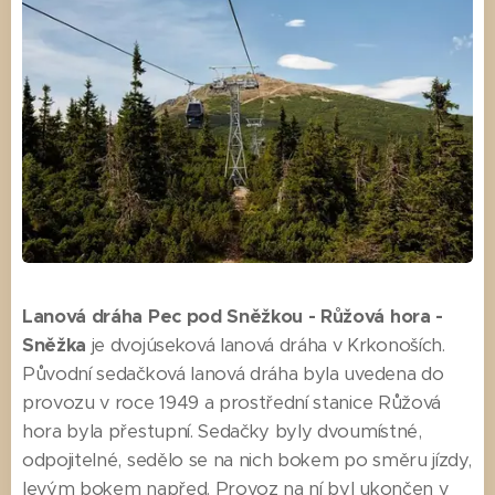
Lanová dráha Pec pod Sněžkou - Růžová hora -
Sněžka
je dvojúseková lanová dráha v Krkonoších.
Původní sedačková lanová dráha byla uvedena do
provozu v roce 1949 a prostřední stanice Růžová
hora byla přestupní. Sedačky byly dvoumístné,
odpojitelné, sedělo se na nich bokem po směru jízdy,
levým bokem napřed. Provoz na ní byl ukončen v